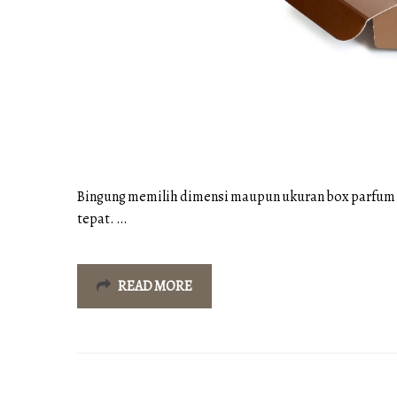
Bingung memilih dimensi maupun ukuran box parfum yan
tepat. …
READ MORE