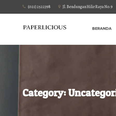
Beranda
(021) 2522398
Jl. Bendungan Hilir Raya No.9
Tentang Kami
BERANDA
Produk
Tata Cara Order Packaging
Blog
Hubungi Kami
Category:
Uncategor