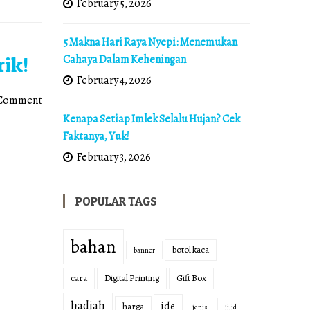
February 5, 2026
5 Makna Hari Raya Nyepi: Menemukan
Cahaya Dalam Keheningan
ik!
February 4, 2026
 Comment
Kenapa Setiap Imlek Selalu Hujan? Cek
Faktanya, Yuk!
February 3, 2026
POPULAR TAGS
bahan
botol kaca
banner
cara
Digital Printing
Gift Box
hadiah
ide
harga
jenis
jilid