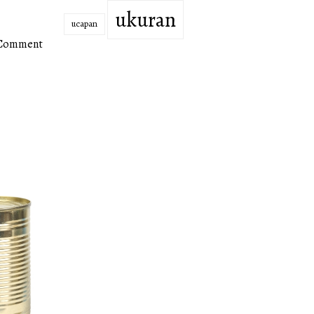
ukuran
ucapan
 Comment