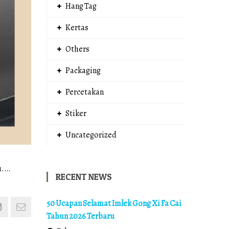
Hang Tag
Kertas
Others
Packaging
Percetakan
Stiker
Uncategorized
u.…
RECENT NEWS
50 Ucapan Selamat Imlek Gong Xi Fa Cai
Tahun 2026 Terbaru