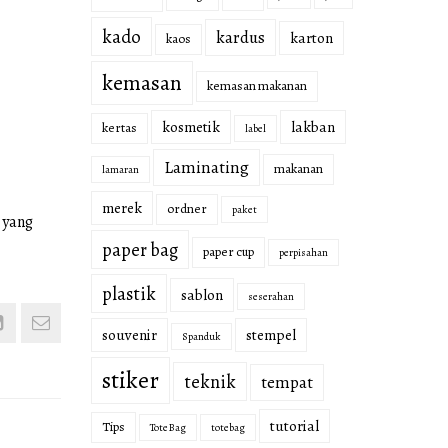
kado
kardus
karton
kaos
kemasan
kemasan makanan
kosmetik
lakban
kertas
label
Laminating
makanan
lamaran
merek
ordner
paket
 yang
paper bag
paper cup
perpisahan
plastik
sablon
seserahan
souvenir
stempel
Spanduk
stiker
teknik
tempat
tutorial
Tips
Tote Bag
totebag