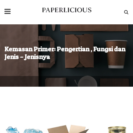
Beranda
Tentang Kami
Produk
Kemasan Primer: Pengertian , Fungsi dan
Tata Cara Order Packaging
Jenis – Jenisnya
Blog
Hubungi Kami
Kemasan
Primer:
Pengertian