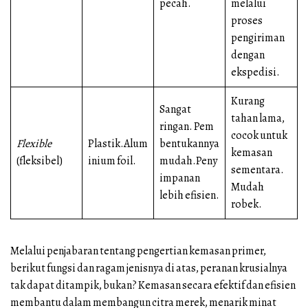
pecah.
melalui
proses
pengiriman
dengan
ekspedisi.
Kurang
Sangat
tahan lama,
ringan. Pem
cocok untuk
Flexible
Plastik.Alum
bentukannya
kemasan
(fleksibel)
inium foil.
mudah.Peny
sementara.
impanan
Mudah
lebih efisien.
robek.
Melalui penjabaran tentang pengertian kemasan primer,
berikut fungsi dan ragam jenisnya di atas, peranan krusialnya
tak dapat ditampik, bukan? Kemasan secara efektif dan efisien
membantu dalam membangun citra merek, menarik minat