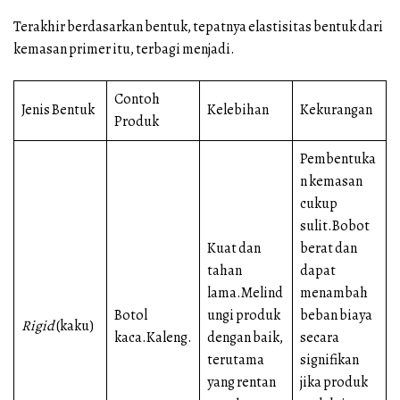
Terakhir berdasarkan bentuk, tepatnya elastisitas bentuk dari
kemasan primer itu, terbagi menjadi.
Contoh
Jenis Bentuk
Kelebihan
Kekurangan
Produk
Pembentuka
n kemasan
cukup
sulit.Bobot
Kuat dan
berat dan
tahan
dapat
lama.Melind
menambah
Botol
ungi produk
beban biaya
Rigid
(kaku)
kaca.Kaleng.
dengan baik,
secara
terutama
signifikan
yang rentan
jika produk