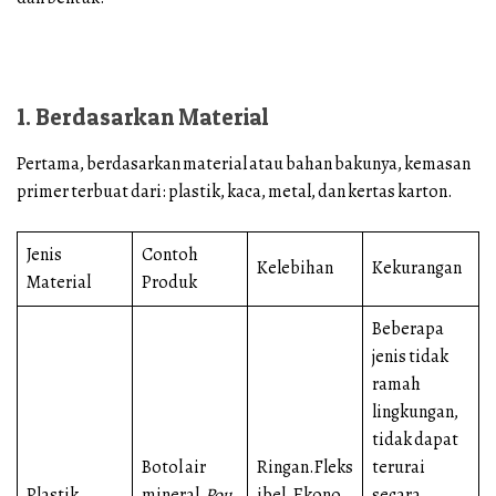
1. Berdasarkan Material
Pertama, berdasarkan material atau bahan bakunya, kemasan
primer terbuat dari: plastik, kaca, metal, dan kertas karton.
Jenis
Contoh
Kelebihan
Kekurangan
Material
Produk
Beberapa
jenis tidak
ramah
lingkungan,
tidak dapat
Botol air
Ringan.Fleks
terurai
Plastik
mineral.
Pou
ibel. Ekono
secara