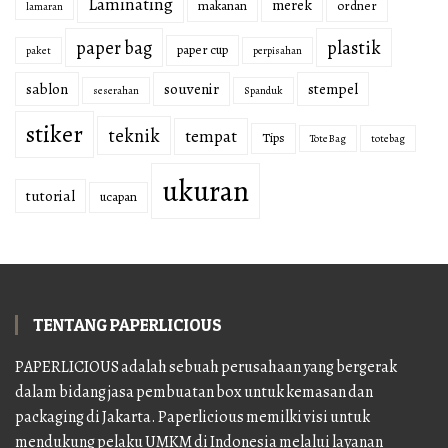
Laminating
merek
makanan
ordner
lamaran
paper bag
plastik
paper cup
paket
perpisahan
sablon
souvenir
stempel
seserahan
Spanduk
stiker
teknik
tempat
Tips
Tote Bag
totebag
ukuran
tutorial
ucapan
TENTANG PAPERLICIOUS
PAPERLICIOUS adalah sebuah perusahaan yang bergerak
dalam bidang jasa pembuatan box untuk kemasan dan
packaging di Jakarta. Paperlicious memilki visi untuk
mendukung pelaku UMKM di Indonesia melalui layanan