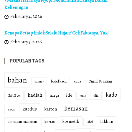
5 Makna Hari Raya Nyepi: Menemukan Cahaya Dalam
Keheningan
February 4, 2026
Kenapa Setiap Imlek Selalu Hujan? Cek Faktanya, Yuk!
February 3, 2026
POPULAR TAGS
bahan
botol kaca
cara
Digital Printing
banner
kado
hadiah
ide
Gift Box
harga
jenis
jilid
kemasan
kardus
karton
kaos
kosmetik
lakban
kemasan makanan
kertas
label