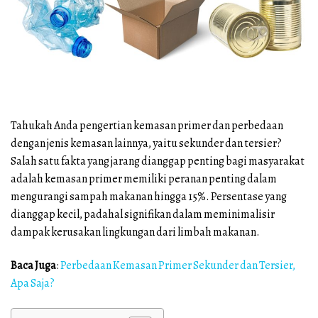
,
Fungsi
dan
Jenis
–
Tahukah Anda pengertian kemasan primer dan perbedaan
Jenisnya
dengan jenis kemasan lainnya, yaitu sekunder dan tersier?
Salah satu fakta yang jarang dianggap penting bagi masyarakat
adalah kemasan primer memiliki peranan penting dalam
mengurangi sampah makanan hingga 15%. Persentase yang
dianggap kecil, padahal signifikan dalam meminimalisir
dampak kerusakan lingkungan dari limbah makanan.
Baca Juga
:
Perbedaan Kemasan Primer Sekunder dan Tersier,
Apa Saja?