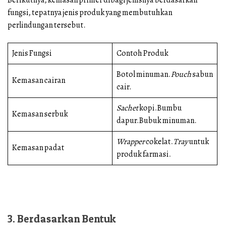
fungsi, tepatnya jenis produk yang membutuhkan
perlindungan tersebut.
Jenis Fungsi
Contoh Produk
Botol minuman.
Pouch
sabun
Kemasan cairan
cair.
Sachet
kopi.Bumbu
Kemasan serbuk
dapur.Bubuk minuman.
Wrapper
cokelat.
Tray
untuk
Kemasan padat
produk farmasi.
3. Berdasarkan Bentuk