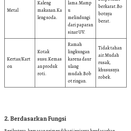
Kaleng
lama.Mamp
berkarat.Bo
Metal
makanan.Ka
u
botnya
leng soda.
melindungi
berat.
dari paparan
sinar UV.
Ramah
Tidak tahan
Kotak
lingkungan
air.Mudah
Kertas/Kart
susu.Kemas
karena daur
rusak,
on
an produk
ulang
khususnya
roti.
mudah.Bob
robek.
ot ringan.
2. Berdasarkan Fungsi
Berikutnya, kemasan primer dibagi jenisnya berdasarkan