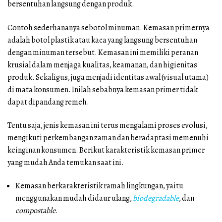
bersentuhan langsung dengan produk.
Contoh sederhananya sebotol minuman. Kemasan primernya
adalah botol plastik atau kaca yang langsung bersentuhan
dengan minuman tersebut. Kemasan ini memiliki peranan
krusial dalam menjaga kualitas, keamanan, dan higienitas
produk. Sekaligus, juga menjadi identitas awal (visual utama)
di mata konsumen. Inilah sebabnya kemasan primer tidak
dapat dipandang remeh.
Tentu saja, jenis kemasan ini terus mengalami proses evolusi,
mengikuti perkembangan zaman dan beradaptasi memenuhi
keinginan konsumen. Berikut karakteristik kemasan primer
yang mudah Anda temukan saat ini.
Kemasan berkarakteristik ramah lingkungan, yaitu
menggunakan mudah didaur ulang,
biodegradable
, dan
compostable
.