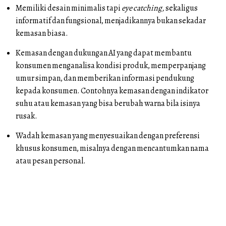
Memiliki desain minimalis tapi
eye catching,
sekaligus
informatif dan fungsional, menjadikannya bukan sekadar
kemasan biasa.
Kemasan dengan dukungan AI yang dapat membantu
konsumen menganalisa kondisi produk, memperpanjang
umur simpan, dan memberikan informasi pendukung
kepada konsumen. Contohnya kemasan dengan indikator
suhu atau kemasan yang bisa berubah warna bila isinya
rusak.
Wadah kemasan yang menyesuaikan dengan preferensi
khusus konsumen, misalnya dengan mencantumkan nama
atau pesan personal.