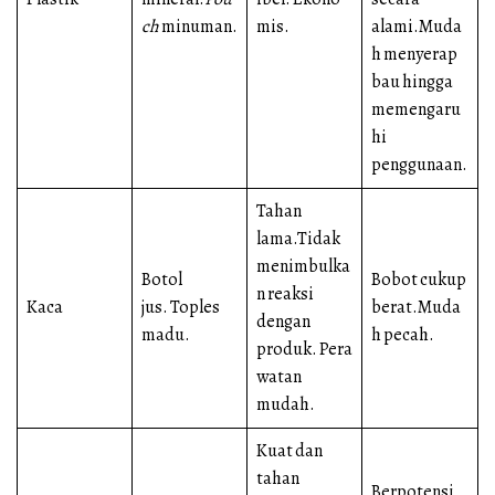
ch
minuman.
mis.
alami.Muda
h menyerap
bau hingga
memengaru
hi
penggunaan.
Tahan
lama.Tidak
menimbulka
Botol
Bobot cukup
n reaksi
Kaca
jus. Toples
berat.Muda
dengan
madu.
h pecah.
produk. Pera
watan
mudah.
Kuat dan
tahan
Berpotensi