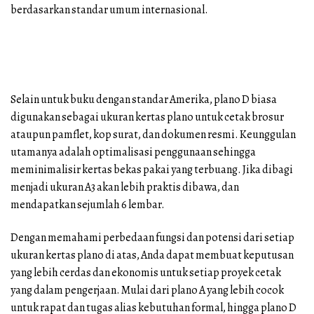
berdasarkan standar umum internasional.
Selain untuk buku dengan standar Amerika, plano D biasa
digunakan sebagai ukuran kertas plano untuk cetak brosur
ataupun pamflet, kop surat, dan dokumen resmi. Keunggulan
utamanya adalah optimalisasi penggunaan sehingga
meminimalisir kertas bekas pakai yang terbuang. Jika dibagi
menjadi ukuran A3 akan lebih praktis dibawa, dan
mendapatkan sejumlah 6 lembar.
Dengan memahami perbedaan fungsi dan potensi dari setiap
ukuran kertas plano di atas, Anda dapat membuat keputusan
yang lebih cerdas dan ekonomis untuk setiap proyek cetak
yang dalam pengerjaan. Mulai dari plano A yang lebih cocok
untuk rapat dan tugas alias kebutuhan formal, hingga plano D