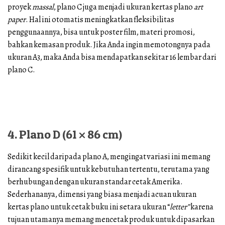
proyek
massal
, plano C juga menjadi ukuran kertas plano
art
paper
. Hal ini otomatis meningkatkan fleksibilitas
penggunaannya, bisa untuk poster film, materi promosi,
bahkan kemasan produk. Jika Anda ingin memotongnya pada
ukuran A3, maka Anda bisa mendapatkan sekitar 16 lembar dari
plano C.
4. Plano D (61 × 86 cm)
Sedikit kecil daripada plano A, mengingat variasi ini memang
dirancang spesifik untuk kebutuhan tertentu, terutama yang
berhubungan dengan ukuran standar cetak Amerika.
Sederhananya, dimensi yang biasa menjadi acuan ukuran
kertas plano untuk cetak buku ini setara ukuran “
letter”
karena
tujuan utamanya memang mencetak produk untuk dipasarkan