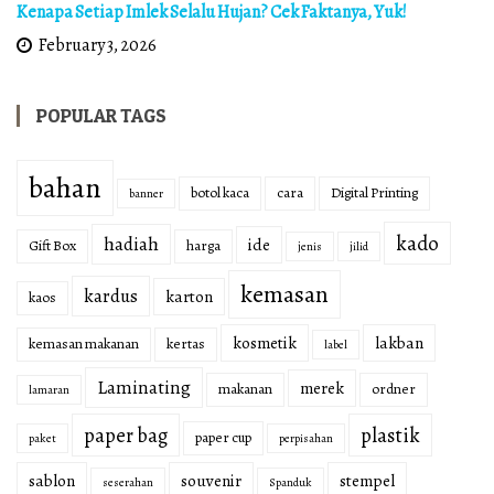
Kenapa Setiap Imlek Selalu Hujan? Cek Faktanya, Yuk!
February 3, 2026
POPULAR TAGS
bahan
botol kaca
cara
Digital Printing
banner
kado
hadiah
ide
Gift Box
harga
jenis
jilid
kemasan
kardus
karton
kaos
kosmetik
lakban
kemasan makanan
kertas
label
Laminating
merek
makanan
ordner
lamaran
paper bag
plastik
paper cup
paket
perpisahan
sablon
souvenir
stempel
seserahan
Spanduk