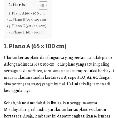
Daftar Isi
1. Plano A (65 × 100 cm)
2. Plano B (79 × 109 cm)
3. Plano C (90 × 120 cm)
4. Plano D (61 × 86 cm)
1. Plano A (65 × 100 cm)
Ukuran kertas plano dan fungsinya yang pertama adalah plano
A dengan dimensi 65 x 100 cm. Jenis plano yang satu ini paling
serbaguna dan efisien, terutama untuk memproduksi berbagai
macam ukuran standar kertas seri A, seperti A3, A4, A5, dengan
sisa potongan (
waste
) yang minimal. Hal ini sekaligus menjadi
keunggulannya.
Sebab, plano A mudah dikalkulasikan penggunaannya.
Misalnya dari perbandingan ukuran kertas plano vs ukuran
kertas seri A saja, lembaran ini dapat menghasilkan 16 lembar