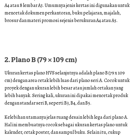
A4 atau 8 lembar A3. Umumnya jenis kertas ini digunakan untuk
mencetak dokumen perkantoran, buku pelajaran, majalah,
brosur dan materi promosi sejenis berukuran A4 atau A5.
2. Plano B (79 × 109 cm)
Ukuran kertas plano HVS selanjutnya adalah plano B (79 x 109
cm) dengan area cetak lebih luas dari plano seri A. Cocok untuk
proyek dengan ukuran lebih besar atau jumlah cetakan yang
lebih banyak. Sering kali, ukuran ini dipakai mencetak produk
dengan standar seri B, seperti B3, B4, dan B5.
Kelebihan utamanya jelas ruang desain lebih lega dari plano A.
Hal ini membuatnya cocok sebagai ukuran kertas plano untuk
kalender, cetak poster, dan sampul buku. Selain itu, cukup