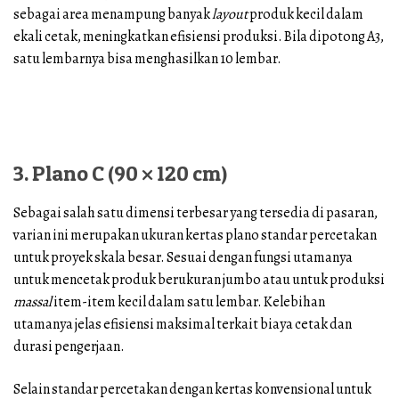
sebagai area menampung banyak
layout
produk kecil dalam
ekali cetak, meningkatkan efisiensi produksi. Bila dipotong A3,
satu lembarnya bisa menghasilkan 10 lembar.
3. Plano C (90 × 120 cm)
Sebagai salah satu dimensi terbesar yang tersedia di pasaran,
varian ini merupakan ukuran kertas plano standar percetakan
untuk proyek skala besar. Sesuai dengan fungsi utamanya
untuk mencetak produk berukuran jumbo atau untuk produksi
massal
item-item kecil dalam satu lembar. Kelebihan
utamanya jelas efisiensi maksimal terkait biaya cetak dan
durasi pengerjaan.
Selain standar percetakan dengan kertas konvensional untuk