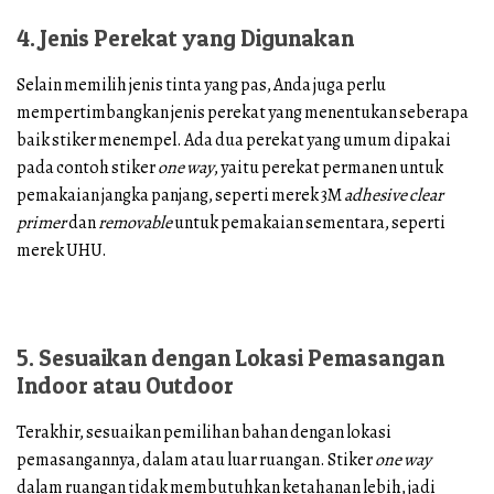
4. Jenis Perekat yang Digunakan
Selain memilih jenis tinta yang pas, Anda juga perlu
mempertimbangkan jenis perekat yang menentukan seberapa
baik stiker menempel. Ada dua perekat yang umum dipakai
pada contoh stiker
one way
, yaitu perekat permanen untuk
pemakaian jangka panjang, seperti merek 3M
adhesive clear
primer
dan
removable
untuk pemakaian sementara, seperti
merek UHU.
5. Sesuaikan dengan Lokasi Pemasangan
Indoor atau Outdoor
Terakhir, sesuaikan pemilihan bahan dengan lokasi
pemasangannya, dalam atau luar ruangan. Stiker
one way
dalam ruangan tidak membutuhkan ketahanan lebih, jadi