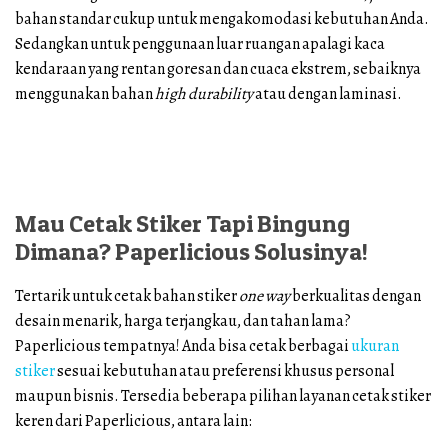
bahan standar cukup untuk mengakomodasi kebutuhan Anda.
Sedangkan untuk penggunaan luar ruangan apalagi kaca
kendaraan yang rentan goresan dan cuaca ekstrem, sebaiknya
menggunakan bahan
high durability
atau dengan laminasi.
Mau Cetak Stiker Tapi Bingung
Dimana? Paperlicious Solusinya!
Tertarik untuk cetak bahan stiker
one way
berkualitas dengan
desain menarik, harga terjangkau, dan tahan lama?
Paperlicious tempatnya! Anda bisa cetak berbagai
ukuran
stiker
sesuai kebutuhan atau preferensi khusus personal
maupun bisnis. Tersedia beberapa pilihan layanan cetak stiker
keren dari Paperlicious, antara lain: