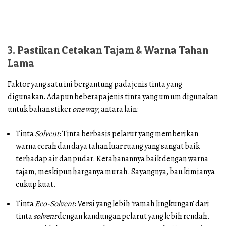
3. Pastikan Cetakan Tajam & Warna Tahan
Lama
Faktor yang satu ini bergantung pada jenis tinta yang
digunakan. Adapun beberapa jenis tinta yang umum digunakan
untuk bahan stiker
one way
, antara lain:
Tinta
Solvent
: Tinta berbasis pelarut yang memberikan
warna cerah dan daya tahan luar ruang yang sangat baik
terhadap air dan pudar. Ketahanannya baik dengan warna
tajam, meskipun harganya murah. Sayangnya, bau kimianya
cukup kuat.
Tinta
Eco-Solvent
: Versi yang lebih ‘ramah lingkungan’ dari
tinta
solvent
dengan kandungan pelarut yang lebih rendah.