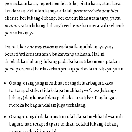
permukaan kaca, seperti jendela toko, pintu kaca, atau kaca
kendaraan. Sebutan lainnya adalah
perforated window film
alias stiker lubang-lubang, berkat ciri khas utamanya, yaitu
perforasi
atau lubang-lubang kecil tersebar merata di seluruh
permukaannya.
Jenis stiker
one way vision
mendapatkan julukannya yang
berarti ‘stiker satu arah’ bukan tanpa alasan. Hal ini
disebabkan lubang-lubang pada bahan stiker menciptakan
persepsi visual berdasarkan prinsip perbedaan cahaya, yaitu:
Orang-orang yang membuat orang di luar bagian kaca
tertempel stiker tidak dapat melihat
perforasi
(lubang-
lubang) dan hanya fokus pada desain stiker. Pandangan
mereka ke bagian dalam juga terhalang.
Orang-orang di dalam justru tidak dapat melihat desain di
bagian luar, tetapi dapat melihat melalui lubang-lubang
yang menghasilkan celah.