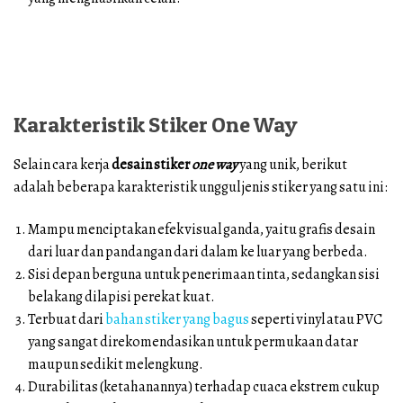
Karakteristik Stiker One Way
Selain cara kerja
desain stiker
one way
yang unik, berikut
adalah beberapa karakteristik unggul jenis stiker yang satu ini:
Mampu menciptakan efek visual ganda, yaitu grafis desain
dari luar dan pandangan dari dalam ke luar yang berbeda.
Sisi depan berguna untuk penerimaan tinta, sedangkan sisi
belakang dilapisi perekat kuat.
Terbuat dari
bahan stiker yang bagus
seperti vinyl atau PVC
yang sangat direkomendasikan untuk permukaan datar
maupun sedikit melengkung.
Durabilitas (ketahanannya) terhadap cuaca ekstrem cukup