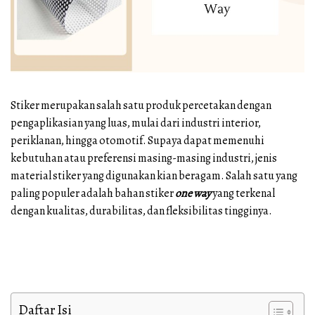
Way:
Jenis,
Karakteristik
&
Stiker merupakan salah satu produk percetakan dengan
Tips
pengaplikasian yang luas, mulai dari industri interior,
Memilih
periklanan, hingga otomotif. Supaya dapat memenuhi
kebutuhan atau preferensi masing-masing industri, jenis
material stiker yang digunakan kian beragam. Salah satu yang
paling populer adalah bahan stiker
one way
yang terkenal
dengan kualitas, durabilitas, dan fleksibilitas tingginya.
Daftar Isi