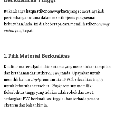
Bukan hanya
harga stiker
one way
kaca
yang semestinya jadi
pertimbangan utama dalam memilih jenis yang sesuai
kebutuhan Anda. Ini dia beberapa cara memilih stiker
one way
vision
yang tepat:
1. Pilih Material Berkualitas
Kualitas material jadi faktor utama yang menentukan tampilan
dan ketahanan dari stiker
one way
Anda. Upayakan untuk
memilih bahan
vinyl
premium atau PVC berkualitas tinggi
untuk kebutuhan tersebut.
Vinyl
premium memiliki
fleksibilitas tinggi yang tidak mudah robek dan awet,
sedangkan PVC berkualitas tinggi tahan terhadap cuaca
ekstrem dan bahan kimia.