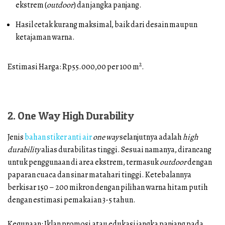
ekstrem (
outdoor
) dan jangka panjang.
Hasil cetak kurang maksimal, baik dari desain maupun
ketajaman warna.
2
Estimasi Harga: Rp55.000,00 per 100 m
.
2. One Way High Durability
Jenis
bahan stiker anti air
one way
selanjutnya adalah
high
durability
alias durabilitas tinggi. Sesuai namanya, dirancang
untuk penggunaan di area ekstrem, termasuk
outdoor
dengan
paparan cuaca dan sinar matahari tinggi. Ketebalannya
berkisar 150 – 200 mikron dengan pilihan warna hitam putih
dengan estimasi pemakaian 3-5 tahun.
Kegunaan: Iklan promosi atau edukasi jangka panjang pada