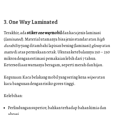
3. One Way Laminated
Terakhir, ada
stiker
one way
mobil
dan kaca jenis laminasi
(
laminated
). Material utamanya bisa jenis standar atau
high
durability
yang ditambahi lapisan bening (laminasi)
glossy
atau
matte
di atas permukaan cetak. Ukuran ketebalannya 150 – 250
mikron dengan estimasi pemakaian lebih dari 7 tahun.
Ketersediaan warnanya beragam, seperti merah dan hijau.
Kegunaan: Kaca belakang mobil yang sering kena
wiper
atau
kaca bangunan dengan risiko gores tinggi.
Kelebihan:
Perlindungan superior, bahkan terhadap bahan kimia dan
abrasi.