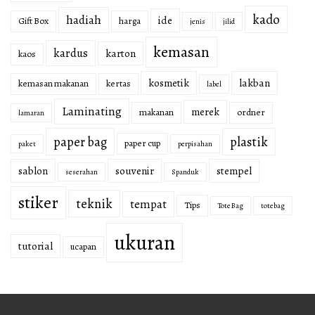
kado
hadiah
ide
Gift Box
harga
jenis
jilid
kemasan
kardus
karton
kaos
kosmetik
lakban
kemasan makanan
kertas
label
Laminating
merek
makanan
ordner
lamaran
paper bag
plastik
paper cup
paket
perpisahan
sablon
souvenir
stempel
seserahan
Spanduk
stiker
teknik
tempat
Tips
Tote Bag
totebag
ukuran
tutorial
ucapan