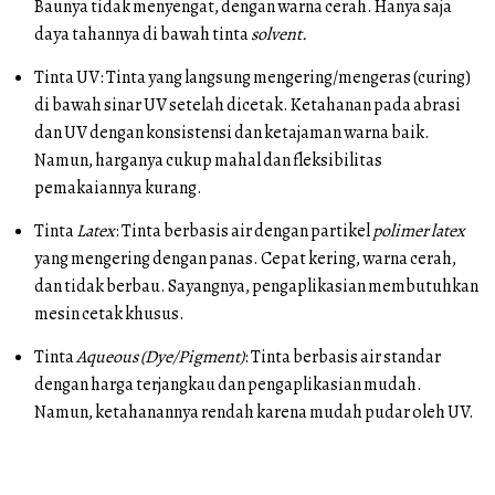
Baunya tidak menyengat, dengan warna cerah. Hanya saja
daya tahannya di bawah tinta
solvent.
Tinta UV: Tinta yang langsung mengering/mengeras (curing)
di bawah sinar UV setelah dicetak. Ketahanan pada abrasi
dan UV dengan konsistensi dan ketajaman warna baik.
Namun, harganya cukup mahal dan fleksibilitas
pemakaiannya kurang.
Tinta
Latex
: Tinta berbasis air dengan partikel
polimer latex
yang mengering dengan panas. Cepat kering, warna cerah,
dan tidak berbau. Sayangnya, pengaplikasian membutuhkan
mesin cetak khusus.
Tinta
Aqueous (Dye/Pigment)
: Tinta berbasis air standar
dengan harga terjangkau dan pengaplikasian mudah.
Namun, ketahanannya rendah karena mudah pudar oleh UV.