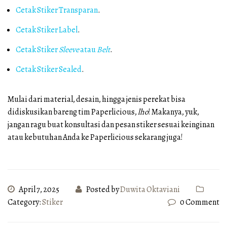
Cetak Stiker Transparan
.
Cetak Stiker Label
.
Cetak Stiker
Sleeve
atau
Belt
.
Cetak Stiker Sealed
.
Mulai dari material, desain, hingga jenis perekat bisa
didiskusikan bareng tim Paperlicious,
lho
! Makanya, yuk,
jangan ragu buat konsultasi dan pesan stiker sesuai keinginan
atau kebutuhan Anda ke Paperlicious sekarang juga!
April 7, 2025
Posted by
Duwita Oktaviani
Category:
Stiker
0 Comment