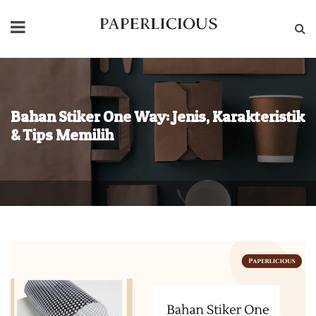
Beranda
Tentang Kami
Produk
Bahan Stiker One Way: Jenis, Karakteristik
Tata Cara Order Packaging
& Tips Memilih
Blog
Hubungi Kami
Bahan
Stiker
One